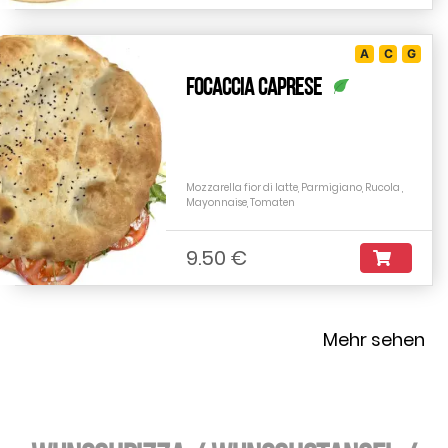
A
C
G
Focaccia Caprese
Mozzarella fior di latte, Parmigiano, Rucola ,
Mayonnaise, Tomaten
9.50 €
Mehr sehen