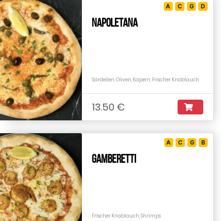
A
C
G
D
Napoletana
Sardellen, Oliven, Kapern, Frischer Knoblauch
13.50 €
A
C
G
B
Gamberetti
Frischer Knoblauch, Shrimps