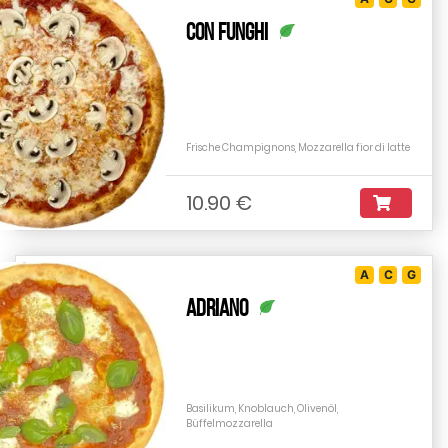
Con Funghi
Frische Champignons, Mozzarella fior di latte
10.90 €
A
C
G
Adriano
Basilikum, Knoblauch, Olivenöl,
Büffelmozzarella