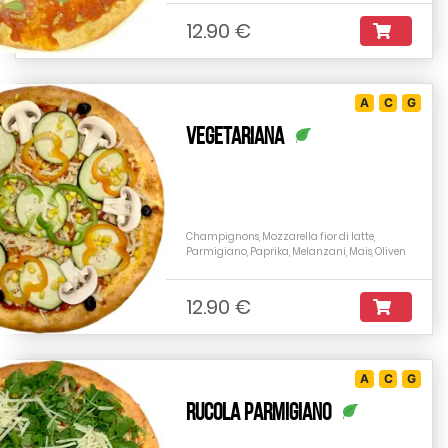
12.90 €
A
C
G
Vegetariana
Champignons, Mozzarella fior di latte,
Parmigiano, Paprika, Melanzani, Mais, Oliven
12.90 €
A
C
G
Rucola Parmigiano