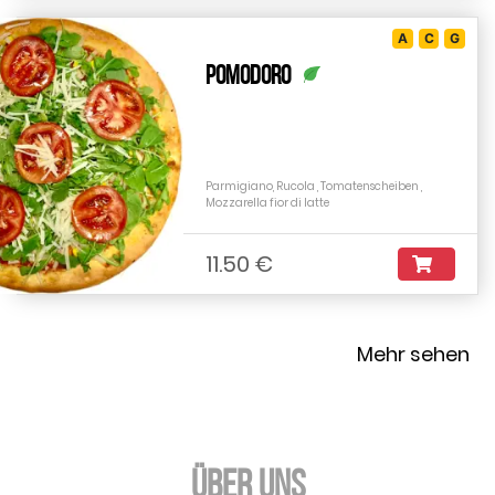
A
C
G
Pomodoro
Parmigiano, Rucola , Tomatenscheiben ,
Mozzarella fior di latte
11.50 €
Mehr sehen
Über uns