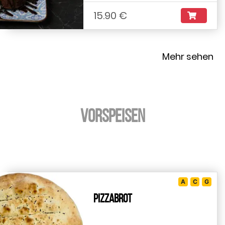
15.90 €
Mehr sehen
Vorspeisen
A
C
G
Pizzabrot