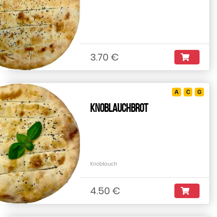
3.70 €
A
C
G
Knoblauchbrot
Knoblauch
4.50 €