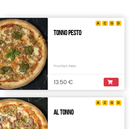
A
C
G
D
Tonno Pesto
Thunfisch, Pesto
13.50 €
A
C
G
D
Al Tonno