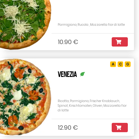
Parmigiano, Rucola , Mozzarella fior di latte
10.90 €
A
C
G
Venezia
Ricotta, Parmigiano, Frischer Knoblauch,
Spinat, Kirschtomaten, Oliven, Mozzarella fior
di latte
12.90 €