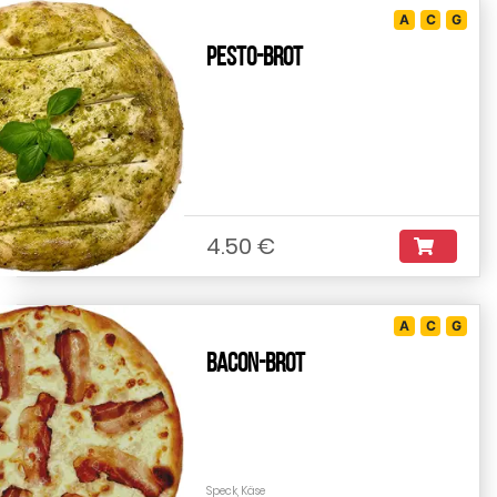
A
C
G
Pesto-Brot
4.50 €
A
C
G
Bacon-Brot
Speck, Käse