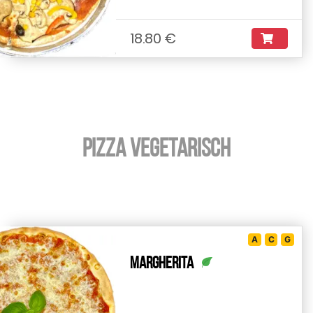
18.80 €
Pizza vegetarisch
A
C
G
Margherita