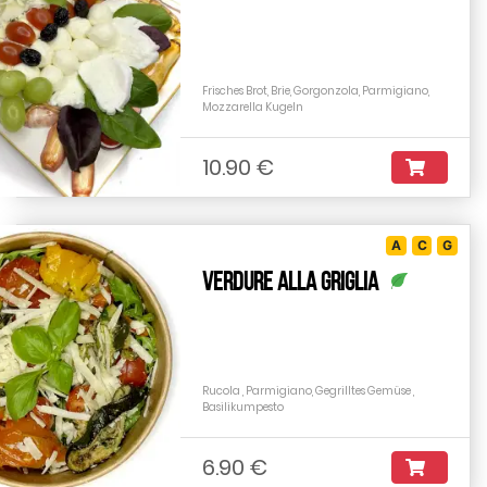
Frisches Brot, Brie, Gorgonzola, Parmigiano,
Mozzarella Kugeln
10.90 €
A
C
G
Verdure alla griglia
Rucola , Parmigiano, Gegrilltes Gemüse ,
Basilikumpesto
6.90 €