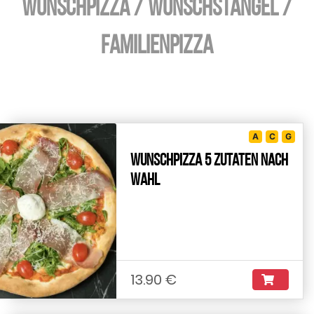
Wunschpizza / Wunschstangel /
Familienpizza
A
C
G
Wunschpizza 5 Zutaten nach
Wahl
13.90 €