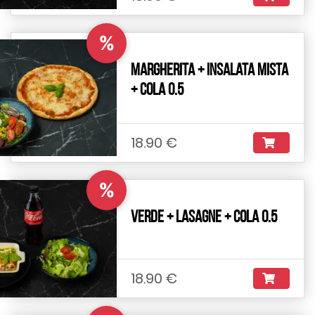
%
Margherita + Insalata Mista
+ Cola 0.5
18.90 €
%
Verde + Lasagne + Cola 0.5
18.90 €