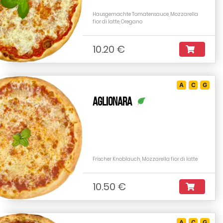
Hausgemachte Tomatensauce, Mozzarella
fior di latte, Oregano
10.20 €
A
C
G
Aglionara
Frischer Knoblauch, Mozzarella fior di latte
10.50 €
A
C
G