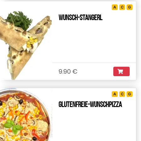
A
C
G
Wunsch-Stangerl
9.90 €
A
C
G
Glutenfreie-Wunschpizza