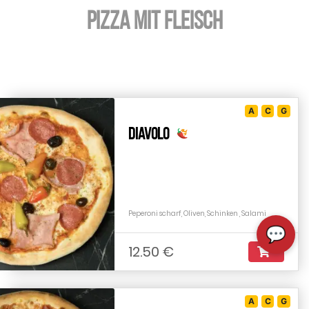
Pizza mit Fleisch
A
C
G
Diavolo
Peperoni scharf, Oliven, Schinken , Salami
💬
12.50 €
A
C
G