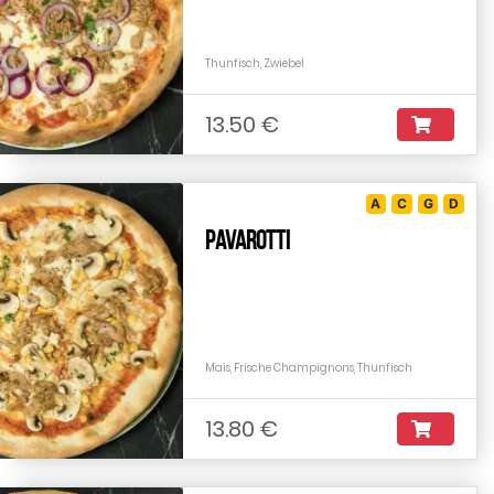
Thunfisch, Zwiebel
13.50 €
A
C
G
D
Pavarotti
Mais, Frische Champignons, Thunfisch
13.80 €