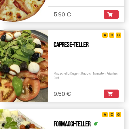
5.90 €
A
C
G
Caprese-Teller
Mozzarella Kugeln, Rucola , Tomaten, Frisches
Brot
9.50 €
A
C
G
Formaggi-Teller