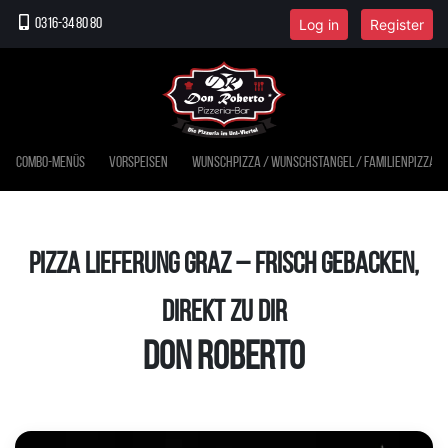
Log in
Register
0316-34 80 80
Combo-Menüs
Vorspeisen
Wunschpizza / Wunschstangel / Familienpizza
Pizza Lieferung Graz – Frisch gebacken,
direkt zu dir
Don Roberto