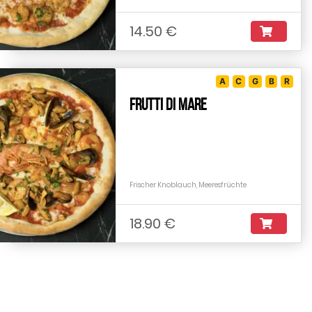
14.50 €
A
C
G
B
R
Frutti di Mare
Frischer Knoblauch, Meeresfrüchte
18.90 €