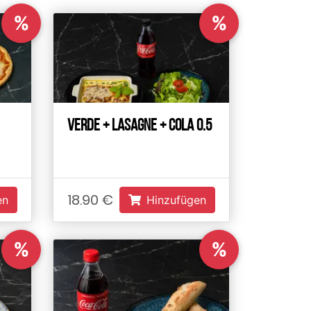
%
%
Verde + Lasagne + Cola 0.5
18.90 €
en
Hinzufügen
%
%