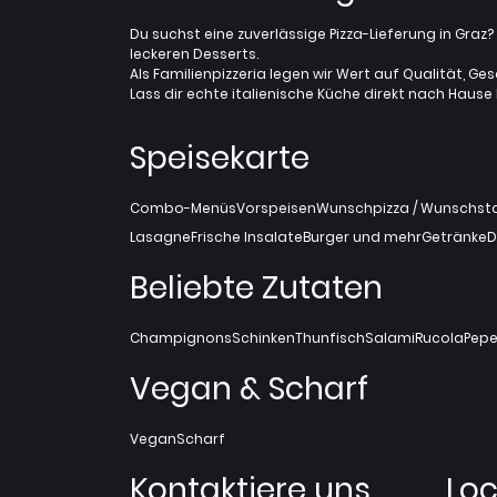
Du suchst eine zuverlässige Pizza-Lieferung in Gra
leckeren Desserts.
Als Familienpizzeria legen wir Wert auf Qualität, Ges
Lass dir echte italienische Küche direkt nach Hause l
Speisekarte
Combo-Menüs
Vorspeisen
Wunschpizza / Wunschstan
Lasagne
Frische Insalate
Burger und mehr
Getränke
D
Beliebte Zutaten
Champignons
Schinken
Thunfisch
Salami
Rucola
Pepe
Vegan & Scharf
Vegan
Scharf
Kontaktiere uns
Loc