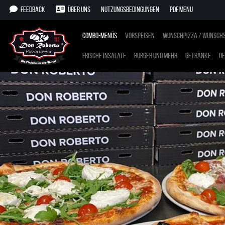
Feedback
Über uns
Nutzungsbedingungen
PDF Menu
Combo-Menüs
Vorspeisen
Wunschpizza / Wunschs
Frische Insalate
Burger und mehr
Getränke
De