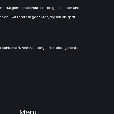
zzen, hausgemachter Pasta, knackigen Salaten und
an – wir liefern in ganz Graz, täglich bis spät.
xikanische Pizzen
Pizzastangerl
Pasta
Reisgerichte
Menü