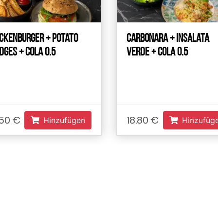
ickenburger + Potato
Carbonara + Insalata
ges + Cola 0.5
Verde + Cola 0.5
.50 €
18.80 €
Hinzufügen
Hinzufüg