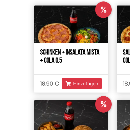
%
Schinken + Insalata Mista
Sal
+ Cola 0.5
Col
18.90 €
18
Hinzufügen
%