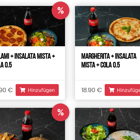
%
ami + Insalata Mista +
Margherita + Insalata
a 0.5
Mista + Cola 0.5
.90 €
18.90 €
Hinzufügen
Hinzufüg
%