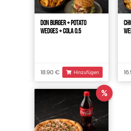
Don Burger + Potato
Ch
Wedges + Cola 0.5
Wed
18.90 €
16
Hinzufügen
%