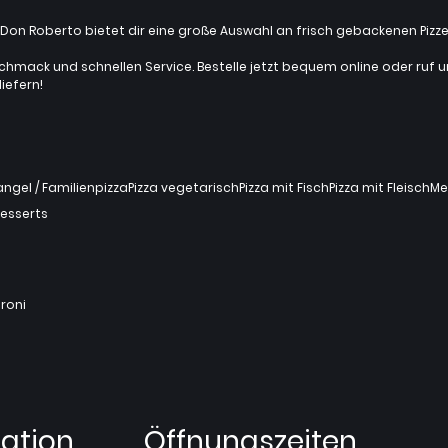
z? Don Roberto bietet dir eine große Auswahl an frisch gebackenen Pi
chmack und schnellen Service. Bestelle jetzt bequem online oder ruf uns 
iefern!
gel / Familienpizza
Pizza vegetarisch
Pizza mit Fisch
Pizza mit Fleisch
Me
esserts
roni
ation
Öffnungszeiten