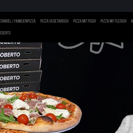
tangel / Familienpizza
Pizza vegetarisch
Pizza mit Fisch
Pizza mit Fleisch
M
sserts