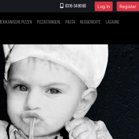
Log in
Register
0316-34 80 80
exikanische Pizzen
Pizzastangerl
Pasta
Reisgerichte
Lasagne