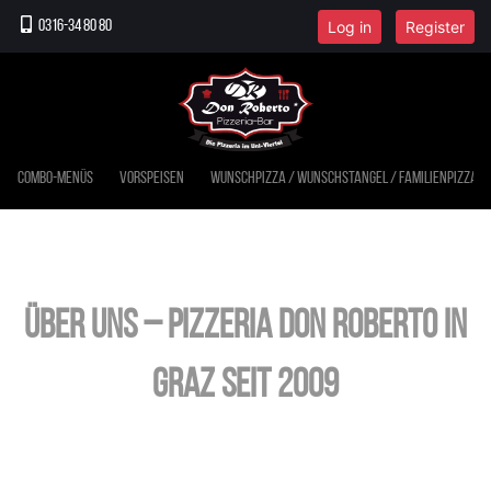
Log in
Register
0316-34 80 80
Combo-Menüs
Vorspeisen
Wunschpizza / Wunschstangel / Familienpizza
Über uns – Pizzeria Don Roberto in
Graz seit 2009