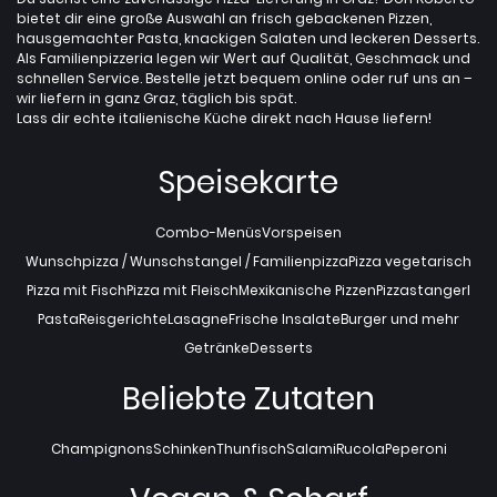
bietet dir eine große Auswahl an frisch gebackenen Pizzen,
hausgemachter Pasta, knackigen Salaten und leckeren Desserts.
Als Familienpizzeria legen wir Wert auf Qualität, Geschmack und
schnellen Service. Bestelle jetzt bequem online oder ruf uns an –
wir liefern in ganz Graz, täglich bis spät.
Lass dir echte italienische Küche direkt nach Hause liefern!
Speisekarte
Combo-Menüs
Vorspeisen
Wunschpizza / Wunschstangel / Familienpizza
Pizza vegetarisch
Pizza mit Fisch
Pizza mit Fleisch
Mexikanische Pizzen
Pizzastangerl
Pasta
Reisgerichte
Lasagne
Frische Insalate
Burger und mehr
Getränke
Desserts
Beliebte Zutaten
Champignons
Schinken
Thunfisch
Salami
Rucola
Peperoni