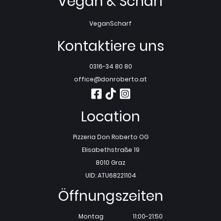
Vegan & Scharf
Vegan
Scharf
Kontaktiere uns
0316-34 80 80
office@donroberto.at
Location
Pizzeria Don Roberto OG
Elisabethstraße 19
8010 Graz
UID: ATU68221104
Öffnungszeiten
Montag
11:00-21:50