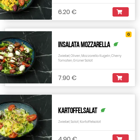
6.20 €
G
Insalata Mozzarella
Zwiebel, Oliven, Mozzarella Kugeln, Cherry
Tomaten, Grüner Salat
7.90 €
Kartoffelsalat
Zwiebel, Salat, Kartoffelsalat
4.90 €