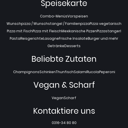
Speisekarte
Combo-Menüs
Vorspeisen
Wunschpizza / Wunschstangel / Familienpizza
Pizza vegetarisch
Pizza mit Fisch
Pizza mit Fleisch
Mexikanische Pizzen
Pizzastangerl
Pasta
Reisgerichte
Lasagne
Frische Insalate
Burger und mehr
Getränke
Desserts
Beliebte Zutaten
Champignons
Schinken
Thunfisch
Salami
Rucola
Peperoni
Vegan & Scharf
Vegan
Scharf
Kontaktiere uns
0316-34 80 80