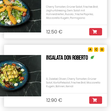
Cherry Tomaten, Grüner Salat, Frisches Brot,
Joghurtdressing, Gem. Salat mit
Hühnerstreifen, Rucola , frische Paprika,
Mozzarella Kugeln, Parmigiano
12.50 €
A
C
G
Insalata Don Roberto
Ei, Zwiebel, Oliven, Cherry Tomaten, Grüner
Salat, Kartoffelsalat, Frisches Brot, Mozzarella
Kugeln, Bohnen, Kernöl
12.90 €