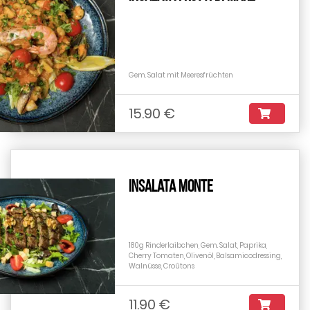
Gem. Salat mit Meeresfrüchten
15.90 €
Insalata Monte
180g Rinderlaibchen, Gem. Salat, Paprika,
Cherry Tomaten, Olivenöl, Balsamicodressing,
Walnüsse, Croûtons
11.90 €