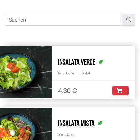
Insalata Verde
Rucola , Grüner Salat
4.30 €
Insalata Mista
Gem. Salat