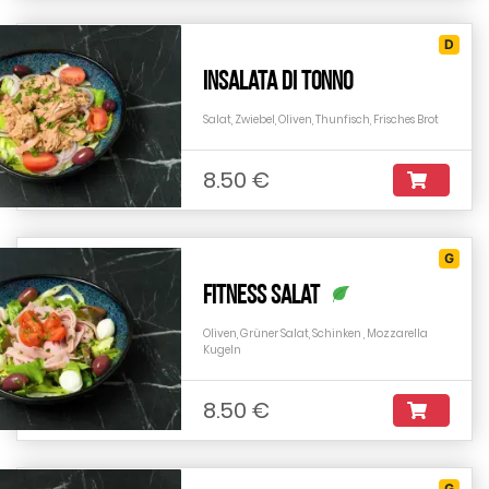
D
Insalata di Tonno
Salat, Zwiebel, Oliven, Thunfisch, Frisches Brot
8.50 €
G
Fitness Salat
Oliven, Grüner Salat, Schinken , Mozzarella
Kugeln
8.50 €
G