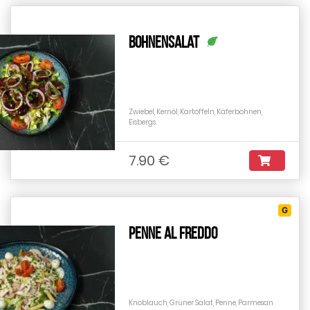
Bohnensalat
Zwiebel, Kernöl, Kartoffeln, Käferbohnen,
Eisbergs
7.90 €
G
Penne al Freddo
Knoblauch, Grüner Salat, Penne, Parmesan