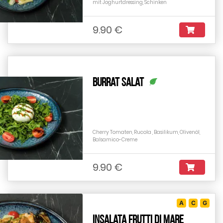
mit Joghurtdressing, Schinken
9.90 €
Burrat Salat
Cherry Tomaten, Rucola , Basilikum, Olivenöl,
Balsamico-Creme
9.90 €
A
C
G
Insalata Frutti di Mare