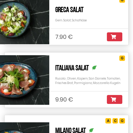
Greca Salat
Gem. Salat, Schafkäse
7.90 €
G
Italiana Salat
Rucola , Oliven, Kapern, San Daniele, Tomaten,
Frisches Brot, Parmigiano, Mozzarella Kugeln
9.90 €
A
C
G
Milano Salat