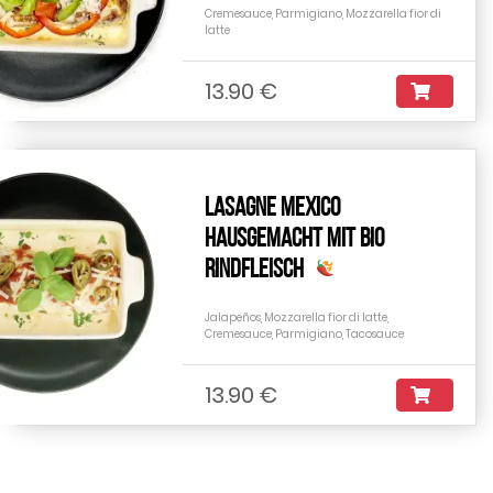
Cremesauce, Parmigiano, Mozzarella fior di
latte
13.90 €
Lasagne Mexico
Hausgemacht mit Bio
Rindfleisch
Jalapeños, Mozzarella fior di latte,
Cremesauce, Parmigiano, Tacosauce
13.90 €