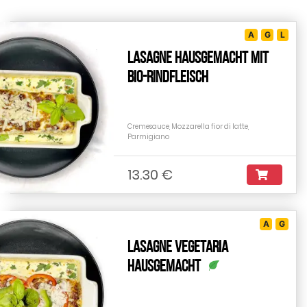
A
G
L
Lasagne Hausgemacht mit
Bio-Rindfleisch
Cremesauce, Mozzarella fior di latte,
Parmigiano
13.30 €
A
G
Lasagne Vegetaria
Hausgemacht