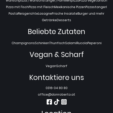
Wunschpizza / Wunschstangel / Familienpizza
Pizza vegetarisch
Pizza mit Fisch
Pizza mit Fleisch
Mexikanische Pizzen
Pizzastangerl
Pasta
Reisgerichte
Lasagne
Frische Insalate
Burger und mehr
Getränke
Desserts
Beliebte Zutaten
Champignons
Schinken
Thunfisch
Salami
Rucola
Peperoni
Vegan & Scharf
Vegan
Scharf
Kontaktiere uns
0316-34 80 80
office@donroberto.at