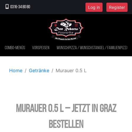
Log in
Register
0316-34 80 80
Combo-Menüs
Vorspeisen
Wunschpizza / Wunschstangel / Familienpizza
Home
Getränke
Murauer 0.5 L
Murauer 0.5 L – jetzt in Graz
bestellen