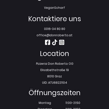
Vegan
Scharf
Kontaktiere uns
0316-34 80 80
office@donroberto.at
Location
Pizzeria Don Roberto OG
Elisabethstraße 19
8010 Graz
UID: ATU68221104
Öffnungszeiten
Montag
11:00-21:50