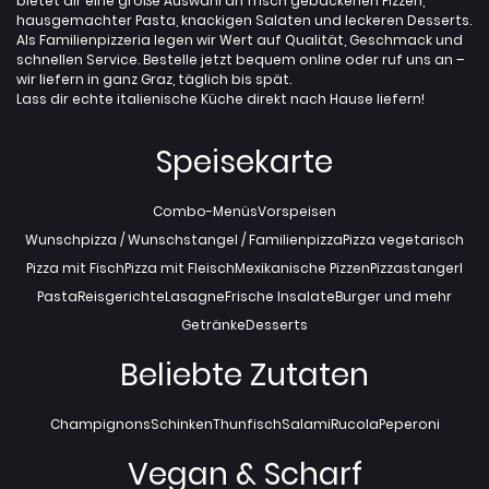
bietet dir eine große Auswahl an frisch gebackenen Pizzen,
hausgemachter Pasta, knackigen Salaten und leckeren Desserts.
Als Familienpizzeria legen wir Wert auf Qualität, Geschmack und
schnellen Service. Bestelle jetzt bequem online oder ruf uns an –
wir liefern in ganz Graz, täglich bis spät.
Lass dir echte italienische Küche direkt nach Hause liefern!
Speisekarte
Combo-Menüs
Vorspeisen
Wunschpizza / Wunschstangel / Familienpizza
Pizza vegetarisch
Pizza mit Fisch
Pizza mit Fleisch
Mexikanische Pizzen
Pizzastangerl
Pasta
Reisgerichte
Lasagne
Frische Insalate
Burger und mehr
Getränke
Desserts
Beliebte Zutaten
Champignons
Schinken
Thunfisch
Salami
Rucola
Peperoni
Vegan & Scharf