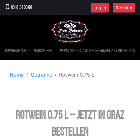
Log in
Register
0316-34 80 80
Combo-Menüs
Vorspeisen
Wunschpizza / Wunschstangel / Familienpizza
Home
Getränke
Rotwein 0.75 L
Rotwein 0.75 L – jetzt in Graz
bestellen