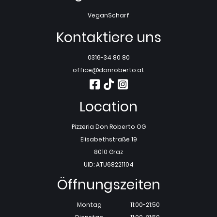
Vegan
Scharf
Kontaktiere uns
0316-34 80 80
office@donroberto.at
Location
Pizzeria Don Roberto OG
Elisabethstraße 19
8010 Graz
UID: ATU68221104
Öffnungszeiten
Montag
11:00-21:50