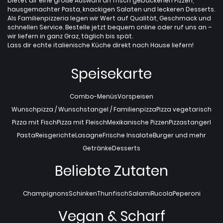
bietet dir eine große Auswahl an frisch gebackenen Pizzen,
hausgemachter Pasta, knackigen Salaten und leckeren Desserts.
Als Familienpizzeria legen wir Wert auf Qualität, Geschmack und
schnellen Service. Bestelle jetzt bequem online oder ruf uns an –
wir liefern in ganz Graz, täglich bis spät.
Lass dir echte italienische Küche direkt nach Hause liefern!
Speisekarte
Combo-Menüs
Vorspeisen
Wunschpizza / Wunschstangel / Familienpizza
Pizza vegetarisch
Pizza mit Fisch
Pizza mit Fleisch
Mexikanische Pizzen
Pizzastangerl
Pasta
Reisgerichte
Lasagne
Frische Insalate
Burger und mehr
Getränke
Desserts
Beliebte Zutaten
Champignons
Schinken
Thunfisch
Salami
Rucola
Peperoni
Vegan & Scharf