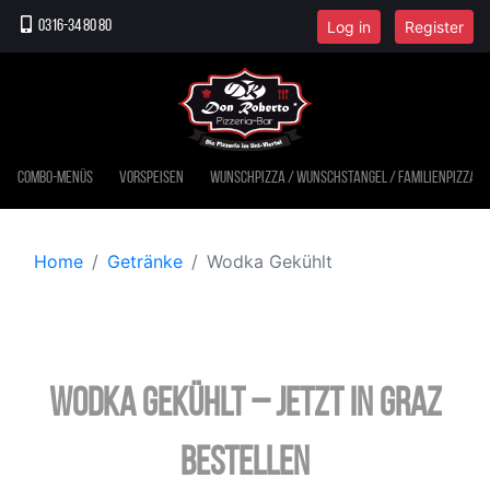
Log in
Register
0316-34 80 80
Combo-Menüs
Vorspeisen
Wunschpizza / Wunschstangel / Familienpizza
Home
Getränke
Wodka Gekühlt
Wodka Gekühlt – jetzt in Graz
bestellen