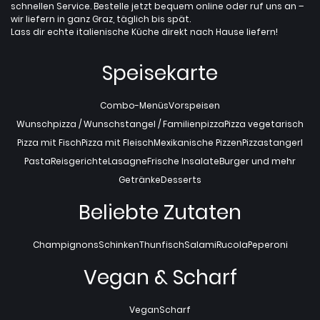
schnellen Service. Bestelle jetzt bequem online oder ruf uns an –
wir liefern in ganz Graz, täglich bis spät.
Lass dir echte italienische Küche direkt nach Hause liefern!
Speisekarte
Combo-Menüs
Vorspeisen
Wunschpizza / Wunschstangel / Familienpizza
Pizza vegetarisch
Pizza mit Fisch
Pizza mit Fleisch
Mexikanische Pizzen
Pizzastangerl
Pasta
Reisgerichte
Lasagne
Frische Insalate
Burger und mehr
Getränke
Desserts
Beliebte Zutaten
Champignons
Schinken
Thunfisch
Salami
Rucola
Peperoni
Vegan & Scharf
Vegan
Scharf