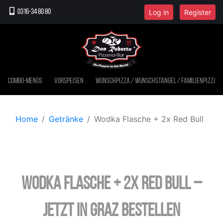
Log in
Register
0316-34 80 80
Combo-Menüs
Vorspeisen
Wunschpizza / Wunschstangel / Familienpizza
Home
Getränke
Wodka Flasche + 2x Red Bull
Wodka Flasche + 2x Red Bull –
jetzt in Graz bestellen