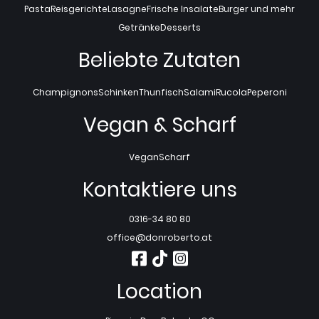
Pasta
Reisgerichte
Lasagne
Frische Insalate
Burger und mehr
Getränke
Desserts
Beliebte Zutaten
Champignons
Schinken
Thunfisch
Salami
Rucola
Peperoni
Vegan & Scharf
Vegan
Scharf
Kontaktiere uns
0316-34 80 80
office@donroberto.at
Location