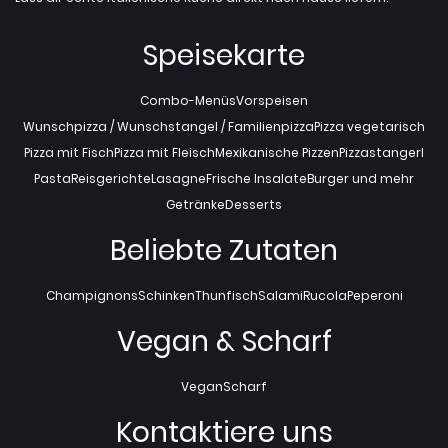
Speisekarte
Combo-Menüs
Vorspeisen
Wunschpizza / Wunschstangel / Familienpizza
Pizza vegetarisch
Pizza mit Fisch
Pizza mit Fleisch
Mexikanische Pizzen
Pizzastangerl
Pasta
Reisgerichte
Lasagne
Frische Insalate
Burger und mehr
Getränke
Desserts
Beliebte Zutaten
Champignons
Schinken
Thunfisch
Salami
Rucola
Peperoni
Vegan & Scharf
Vegan
Scharf
Kontaktiere uns