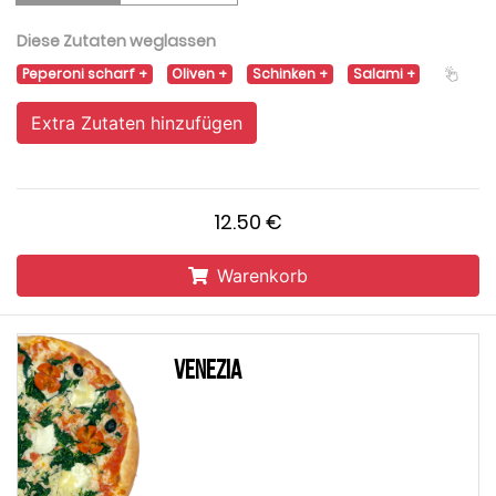
Diese Zutaten weglassen
Peperoni scharf
Oliven
Schinken
Salami
Extra Zutaten hinzufügen
12.50 €
Warenkorb
Venezia